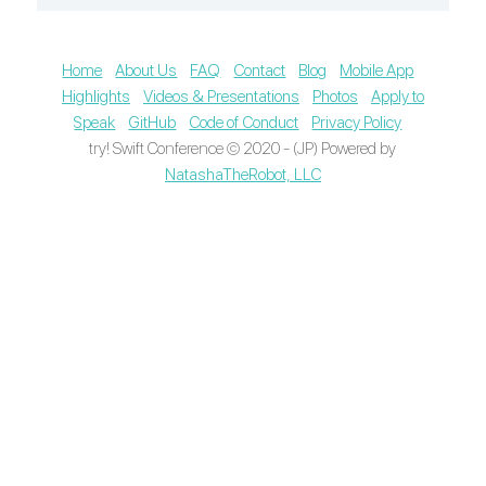
Home
About Us
FAQ
Contact
Blog
Mobile App
Highlights
Videos & Presentations
Photos
Apply to
Speak
GitHub
Code of Conduct
Privacy Policy
try! Swift Conference © 2020 - (JP) Powered by
NatashaTheRobot, LLC