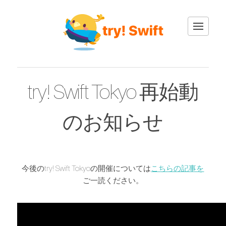
English
try! Swift Tokyo 再始動
日本語
のお知らせ
今後のtry! Swift Tokyoの開催については
こちらの記事を
ご一読ください。