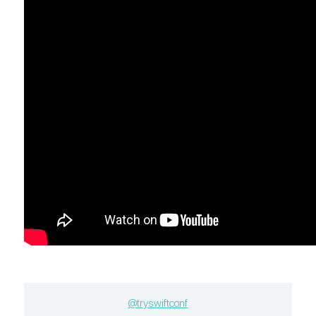
@tryswiftconf