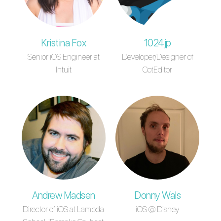
Kristina Fox
1024jp
Senior iOS Engineer at
Developer/Designer of
Intuit
CotEditor
Andrew Madsen
Donny Wals
Director of iOS at Lambda
iOS @ Disney