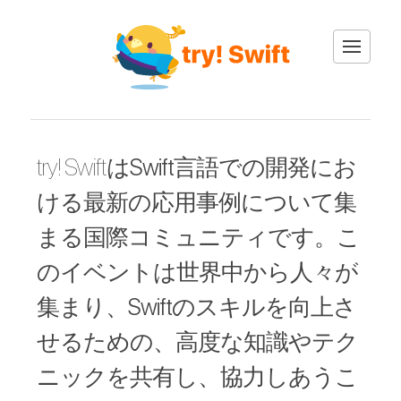
English
try! Swiftは
Swift言語での開発
にお
日本語
ける最新の応用事例について集
まる国際コミュニティです。こ
スピーカー
のイベントは
世界中から人々が
スケジュール
集まり
、
Swiftのスキルを向上さ
せるための
、高度な知識やテク
スポンサー
ニックを共有し、協力しあうこ
会場