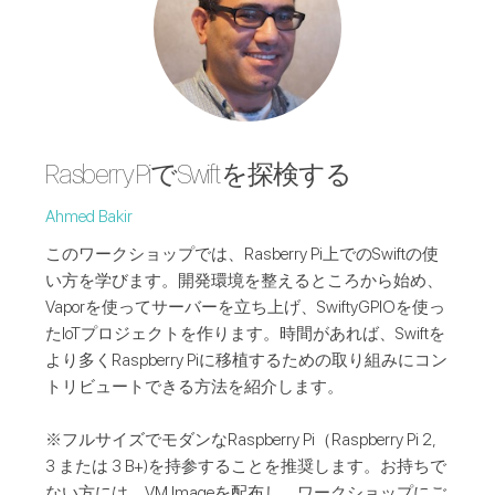
Rasberry PiでSwiftを探検する
Ahmed Bakir
このワークショップでは、Rasberry Pi上でのSwiftの使
い方を学びます。開発環境を整えるところから始め、
Vaporを使ってサーバーを立ち上げ、SwiftyGPIOを使っ
たIoTプロジェクトを作ります。時間があれば、Swiftを
より多くRaspberry Piに移植するための取り組みにコン
トリビュートできる方法を紹介します。
※フルサイズでモダンなRaspberry Pi（Raspberry Pi 2,
3 または 3 B+)を持参することを推奨します。お持ちで
ない方には、VM Imageを配布し、ワークショップにご