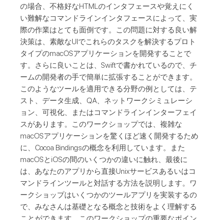
の場合、不格好なHTMLのインタフェースや覚えにく
い難解なコマンドラインインタフェースによって、実
際の作業はとても面倒です。この問題に対する良い解
決策は、素敵なUIでこれらのタスクを解決するプロト
タイプのmacOSアプリケーションを開発することで
す。さらに良いことは、Swiftで書かれているので、チ
ームの開発者の手で簡単に拡張することができます。
このようなツールを適用できる分野の例としては、テ
スト、データ生成、QA、ネットワークシミュレーシ
ョン、可視化、またはコマンドラインインターフェイ
スがあります。このワークショップでは、複雑な
macOSアプリケーションを驚くほど速く開発するため
に、Cocoa Bindingsの概念を利用しています。また
macOSとiOSの間のいくつかの違いに触れ、最後に
は、あなたのアプリから直接Unixサービスあるいはコ
マンドラインツールと対話する方法を説明します。ワ
ークショップはいくつかのツールアプリを実装するの
で、みなさんは基礎となる概念と技術をよく理解する
ことができます。このワークショップの重要なポイン