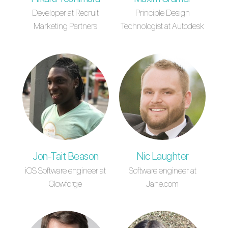
Developer at Recruit
Principle Design
Marketing Partners
Technologist at Autodesk
Jon-Tait Beason
Nic Laughter
iOS Software engineer at
Software engineer at
Glowforge
Jane.com