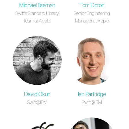
Michael Ilseman
Tom Doron
Swift's Standard Library
Senior Engineering
team at Apple
Manager at Apple
David Okun
Ian Partridge
Swift@IBM
Swift@IBM