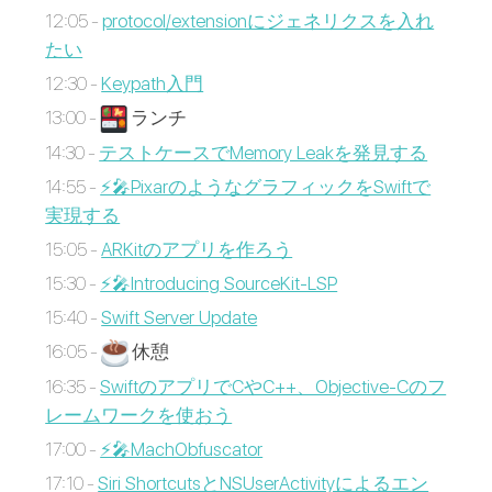
12:05 -
protocol/extensionにジェネリクスを入れ
たい
12:30 -
Keypath入門
13:00 -
ランチ
14:30 -
テストケースでMemory Leakを発見する
14:55 -
⚡️🎤PixarのようなグラフィックをSwiftで
実現する
15:05 -
ARKitのアプリを作ろう
15:30 -
⚡️🎤Introducing SourceKit-LSP
15:40 -
Swift Server Update
16:05 -
休憩
16:35 -
SwiftのアプリでCやC++、Objective-Cのフ
レームワークを使おう
17:00 -
⚡️🎤MachObfuscator
17:10 -
Siri ShortcutsとNSUserActivityによるエン