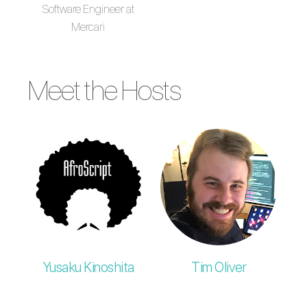
Software Engineer at
Mercari
Meet the Hosts
Yusaku Kinoshita
Tim Oliver