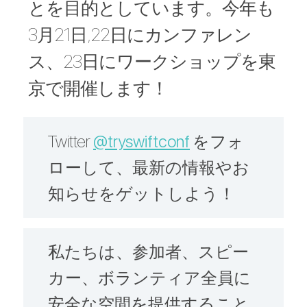
とを目的としています。今年も
行動規範
3月21日,22日にカンファレン
お問い合わせ
ス、23日にワークショップを
東
京
で開催します！
チケット
Twitter
@tryswiftconf
をフォ
ローして、最新の情報やお
知らせをゲットしよう！
私たちは、参加者、スピー
カー、ボランティア全員に
安全な空間を提供すること