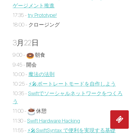
ゲージメント推進
17:35 -
try Prototype!
18:00 - クロージング
3月22日
9:00 -
朝食
9:45 - 開会
10:00 -
魔法の法則
10:25 -
⚡️🎤ポートレートモードを自作しよう
10:35 -
Swiftでソーシャルネットワークをつくろ
う
11:00 -
休憩
11:30 -
Swift Hardware Hacking
11:55 -
⚡️🎤SwiftSyntax で便利を実現する基礎