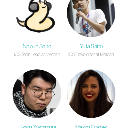
Nobuo Saito
Yuta Saito
iOS Tech Lead at Mercari
iOS Developer at Mercari
Hikaru Yoshimura
Maxim Cramer