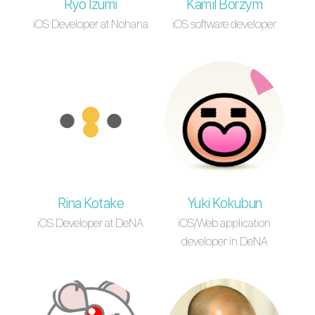
Ryo Izumi
Kamil Borzym
iOS Developer at Nohana
iOS software developer
Rina Kotake
Yuki Kokubun
iOS Developer at DeNA
iOS/Web application
developer in DeNA