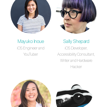
Mayuko Inoue
Sally Shepard
iOS Engineer and
iOS Developer,
YouTuber
Accessibility Consultant,
Writer and Hardware
Hacker