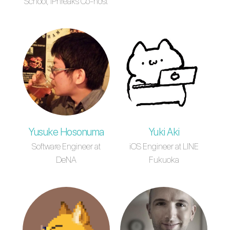
School, iPhreaks Co-host
Yusuke Hosonuma
Yuki Aki
Software Engineer at
iOS Engineer at LINE
DeNA
Fukuoka