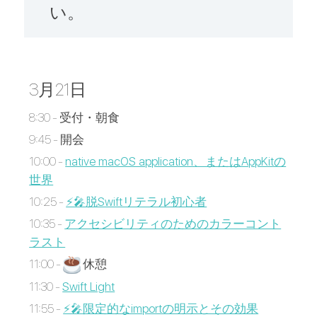
い。
3月21日
8:30 - 受付・朝食
9:45 - 開会
10:00 -
native macOS application、またはAppKitの
世界
10:25 -
⚡️🎤脱Swiftリテラル初心者
10:35 -
アクセシビリティのためのカラーコント
ラスト
11:00 -
休憩
11:30 -
Swift Light
11:55 -
⚡️🎤限定的なimportの明示とその効果