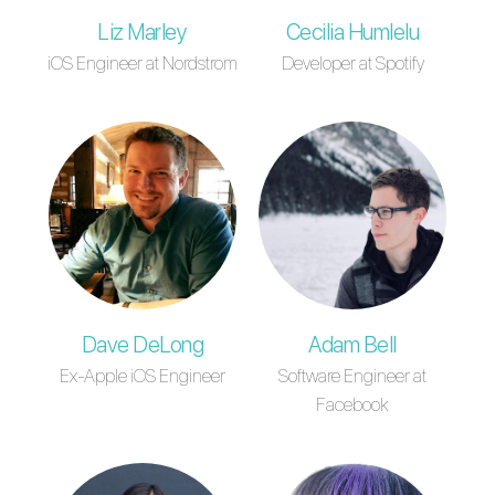
Liz Marley
Cecilia Humlelu
iOS Engineer at Nordstrom
Developer at Spotify
Dave DeLong
Adam Bell
Ex-Apple iOS Engineer
Software Engineer at
Facebook